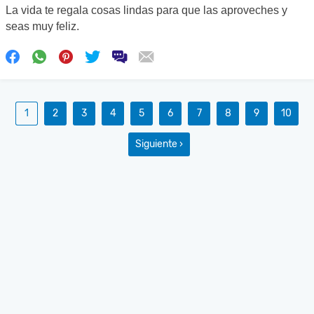
La vida te regala cosas lindas para que las aproveches y
seas muy feliz.
1
2
3
4
5
6
7
8
9
10
Siguiente ›