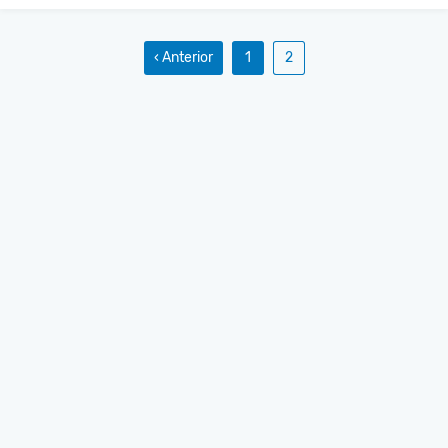
‹ Anterior
1
2