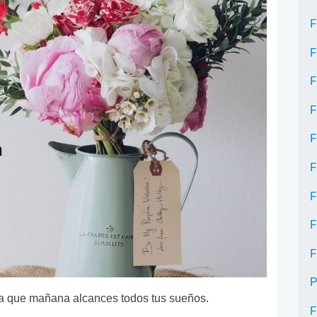
F
F
F
F
F
F
F
F
F
P
 que mañana alcances todos tus sueños.
F