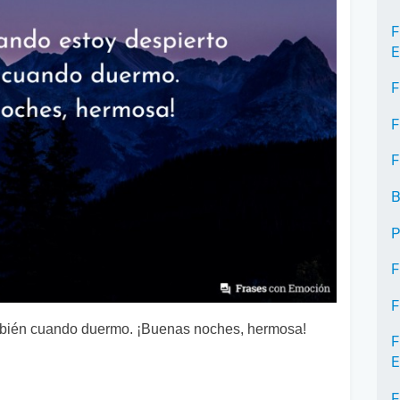
F
E
F
F
F
B
P
F
F
ambién cuando duermo. ¡Buenas noches, hermosa!
F
E
F