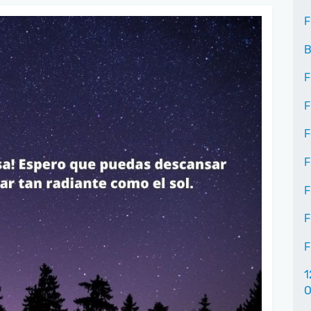
F
B
F
F
F
F
F
F
F
1
O