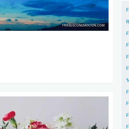
F
R
F
F
F
F
1
F
F
F
F