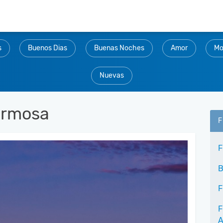
s
Buenos Dias
Buenas Noches
Amor
Mo
Nuevas
ermosa
F
F
B
F
F
A