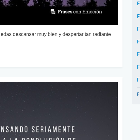
F
F
F
das descansar muy bien y despertar tan radiante
F
F
F
F
F