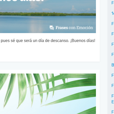
F
1
F
F
pues sé que será un día de descanso. ¡Buenos días!
F
F
B
F
F
F
E
F