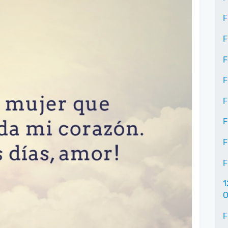
F
F
F
F
F
F
F
F
1
O
F