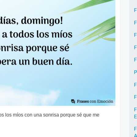
F
F
F
F
F
P
F
F
F
os los míos con una sonrisa porque sé que me
E
F
A