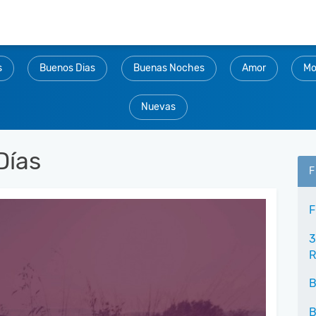
s
Buenos Dias
Buenas Noches
Amor
Mo
Nuevas
Días
F
F
3
R
B
B