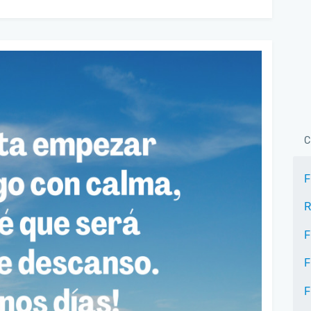
C
F
R
F
F
F