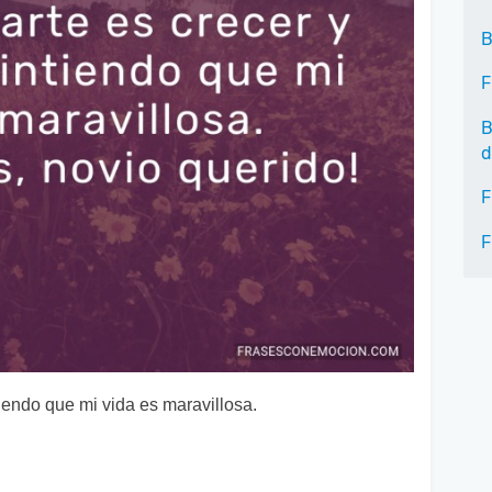
B
F
B
d
F
F
tiendo que mi vida es maravillosa.