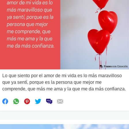
Lo que siento por el amor de mi vida es lo más maravilloso
que ya sentí, porque es la persona que mejor me
comprende, que más me ama y la que me da más confianza.