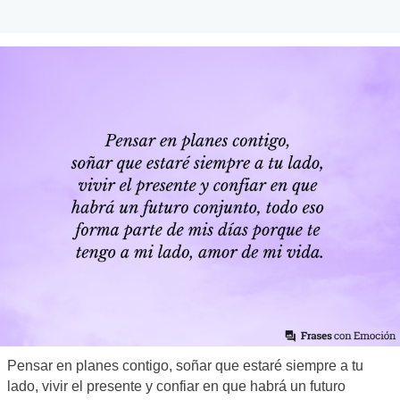
Pensar en planes contigo, soñar que estaré siempre a tu
lado, vivir el presente y confiar en que habrá un futuro