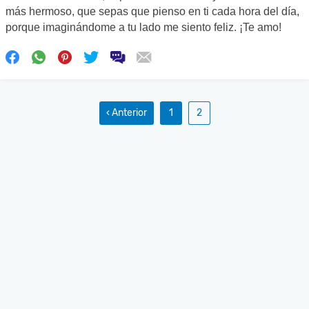
más hermoso, que sepas que pienso en ti cada hora del día,
porque imaginándome a tu lado me siento feliz. ¡Te amo!
‹ Anterior
1
2