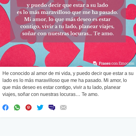
He conocido al amor de mi vida, y puedo decir que estar a su
lado es lo más maravilloso que me ha pasado. Mi amor, lo
que más deseo es estar contigo, vivir a tu lado, planear
viajes, soñar con nuestras locuras… Te amo.