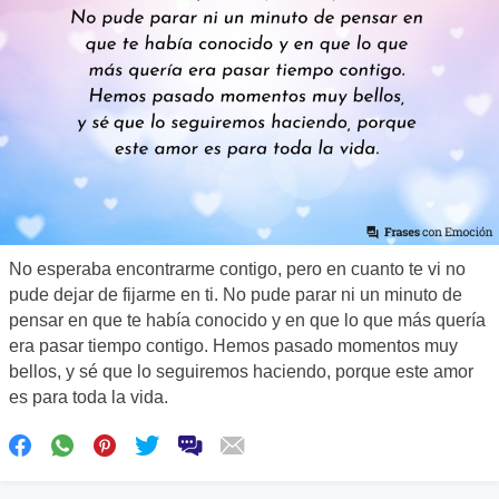
No esperaba encontrarme contigo, pero en cuanto te vi no
pude dejar de fijarme en ti. No pude parar ni un minuto de
pensar en que te había conocido y en que lo que más quería
era pasar tiempo contigo. Hemos pasado momentos muy
bellos, y sé que lo seguiremos haciendo, porque este amor
es para toda la vida.