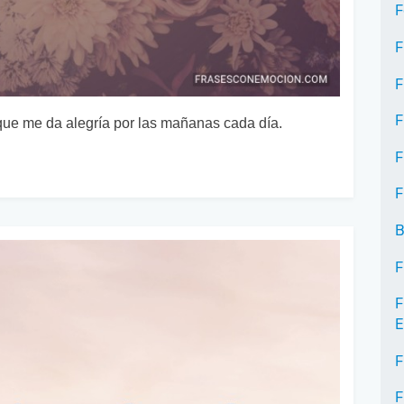
F
F
F
F
 que me da alegría por las mañanas cada día.
F
F
B
F
F
E
F
F