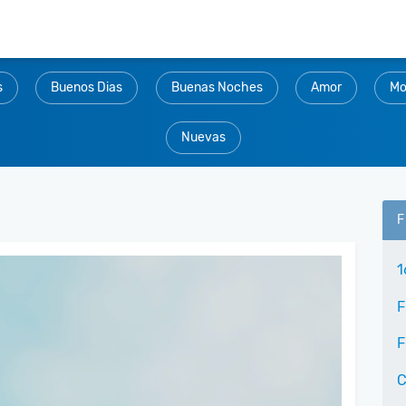
s
Buenos Dias
Buenas Noches
Amor
Mo
Nuevas
F
1
F
F
C