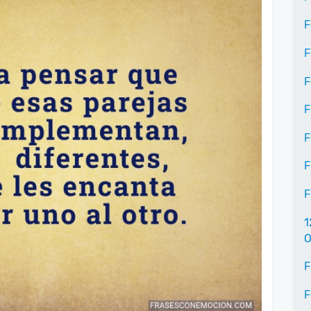
F
F
F
F
F
F
F
1
O
F
F