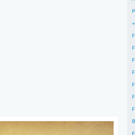
P
+
F
F
F
F
F
F
F
B
F