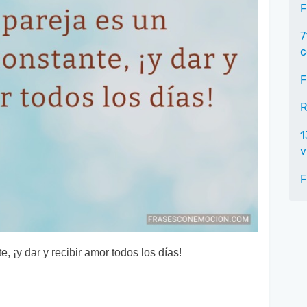
F
7
c
F
R
1
v
F
, ¡y dar y recibir amor todos los días!