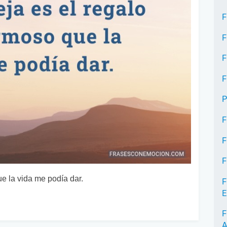
F
F
F
F
P
F
F
F
e la vida me podía dar.
F
E
F
A